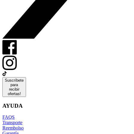
Suscríbete
para
recibir
ofertas!
AYUDA
FAQS
Transporte
Reembolso
Garantía