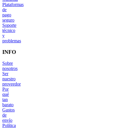
Plataformas
de
pago
seguro
Soporte
técnico
y
problemas
INFO
Sobre
nosotros
Ser
nuestro
proveedor
Por
qué
tan
barato
Gastos
de
envío
Política