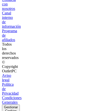
con
nosotros
Canal
interno
de
información
Programa
de
afiliados
Todos
los
derechos
reservados
©
Copyright
OutletPC
Aviso
legal
Política
de
Privacidad
Condiciones
Generales
Gestionar
Cookies