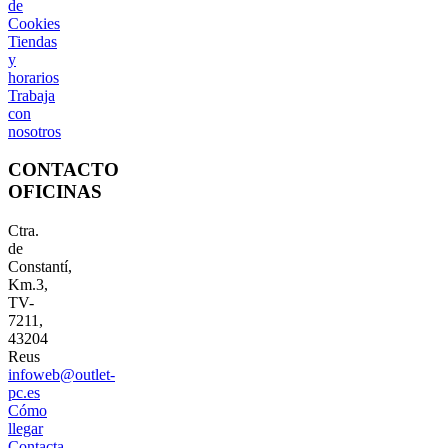
de
Cookies
Tiendas
y
horarios
Trabaja
con
nosotros
CONTACTO
OFICINAS
Ctra.
de
Constantí,
Km.3,
TV-
7211,
43204
Reus
infoweb@outlet-
pc.es
Cómo
llegar
Contacta