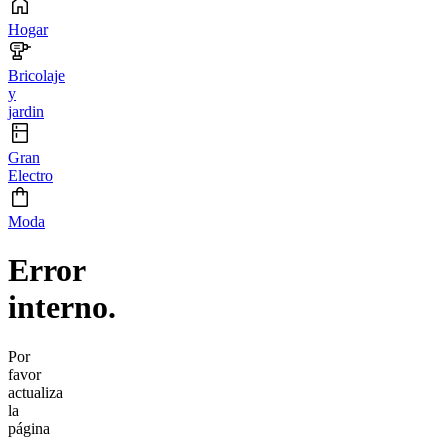
Hogar
Bricolaje
y
jardin
Gran
Electro
Moda
Error
interno.
Por
favor
actualiza
la
página