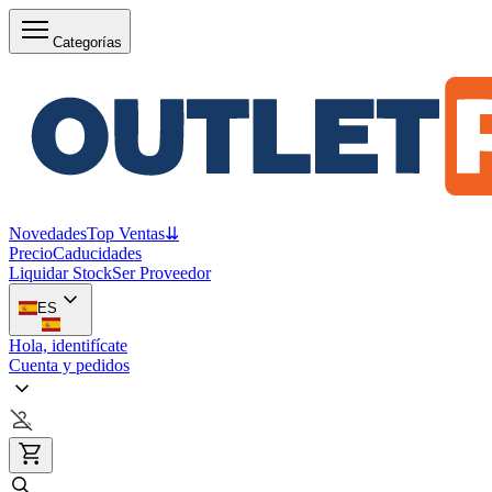
Categorías
Novedades
Top Ventas
⇊
Precio
Caducidades
Liquidar Stock
Ser Proveedor
ES
Hola, identifícate
Cuenta y pedidos