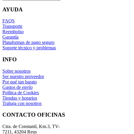
AYUDA
FAQS
Transporte
Reembolso
Garantía
Plataformas de pago seguro
Soporte técnico y problemas
INFO
Sobre nosotros
Ser nuestro proveedor
Por qué tan barato
Gastos de envío
Política de Cookies
Tiendas y horarios
Trabaja con nosotros
CONTACTO OFICINAS
Ctra. de Constantí, Km.3, TV-
7211, 43204 Reus