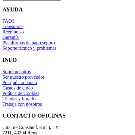
AYUDA
FAQS
Transporte
Reembolso
Garantía
Plataformas de pago seguro
Soporte técnico y problemas
INFO
Sobre nosotros
Ser nuestro proveedor
Por qué tan barato
Gastos de envío
Política de Cookies
Tiendas y horarios
Trabaja con nosotros
CONTACTO OFICINAS
Ctra. de Constantí, Km.3, TV-
7211, 43204 Reus