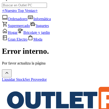
⭐Nuestro Top Ventas⭐
Ordenadores
Informática
Supermercado
Juguetes
Hogar
Bricolaje y jardin
Gran Electro
Moda
Error interno.
Por favor actualiza la página
Liquidar Stock
Ser Proveedor