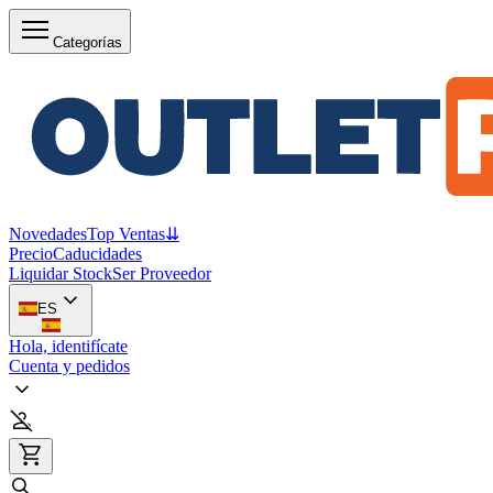
Categorías
Novedades
Top Ventas
⇊
Precio
Caducidades
Liquidar Stock
Ser Proveedor
ES
Hola, identifícate
Cuenta y pedidos