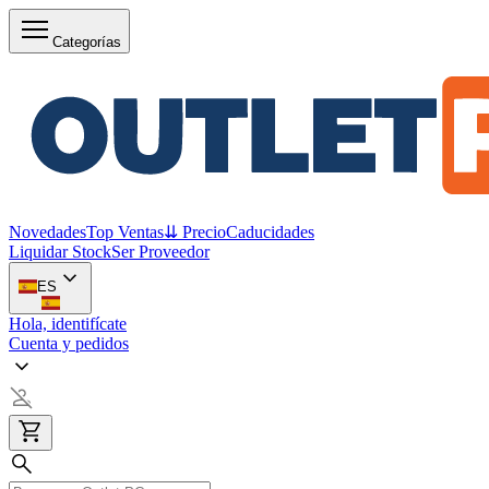
Categorías
Novedades
Top Ventas
⇊ Precio
Caducidades
Liquidar Stock
Ser Proveedor
ES
Hola, identifícate
Cuenta y pedidos