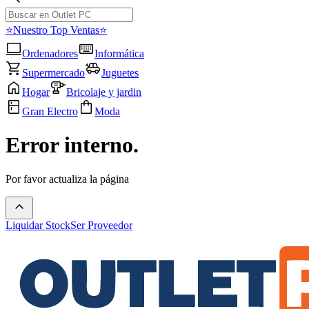
⭐Nuestro Top Ventas⭐
Ordenadores
Informática
Supermercado
Juguetes
Hogar
Bricolaje y jardin
Gran Electro
Moda
Error interno.
Por favor actualiza la página
Liquidar Stock
Ser Proveedor