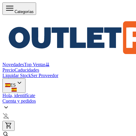
Categorías
Novedades
Top Ventas
⇊
Precio
Caducidades
Liquidar Stock
Ser Proveedor
ES
Hola, identifícate
Cuenta y pedidos