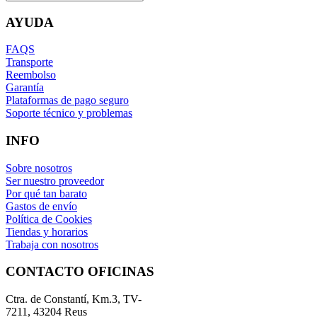
AYUDA
FAQS
Transporte
Reembolso
Garantía
Plataformas de pago seguro
Soporte técnico y problemas
INFO
Sobre nosotros
Ser nuestro proveedor
Por qué tan barato
Gastos de envío
Política de Cookies
Tiendas y horarios
Trabaja con nosotros
CONTACTO OFICINAS
Ctra. de Constantí, Km.3, TV-
7211, 43204 Reus