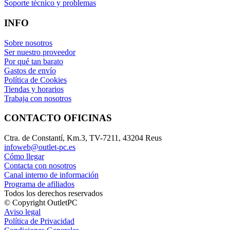
Soporte técnico y problemas
INFO
Sobre nosotros
Ser nuestro proveedor
Por qué tan barato
Gastos de envío
Política de Cookies
Tiendas y horarios
Trabaja con nosotros
CONTACTO OFICINAS
Ctra. de Constantí, Km.3, TV-7211, 43204 Reus
infoweb@outlet-pc.es
Cómo llegar
Contacta con nosotros
Canal interno de información
Programa de afiliados
Todos los derechos reservados
© Copyright OutletPC
Aviso legal
Política de Privacidad