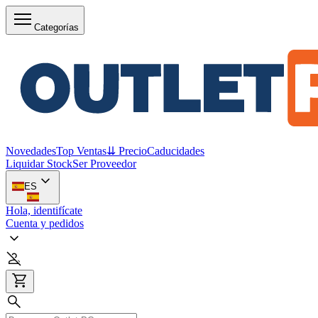
Categorías
Novedades
Top Ventas
⇊ Precio
Caducidades
Liquidar Stock
Ser Proveedor
ES
Hola, identifícate
Cuenta y pedidos