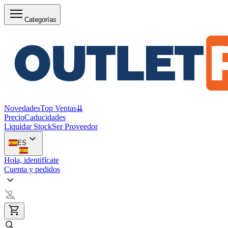
Categorías
Novedades
Top Ventas
⇊
Precio
Caducidades
Liquidar Stock
Ser Proveedor
ES
Hola, identifícate
Cuenta y pedidos