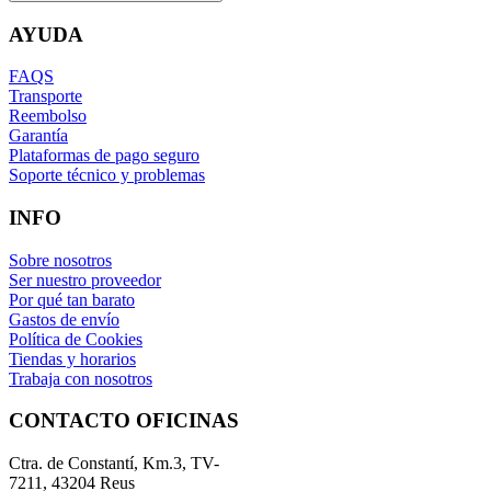
AYUDA
FAQS
Transporte
Reembolso
Garantía
Plataformas de pago seguro
Soporte técnico y problemas
INFO
Sobre nosotros
Ser nuestro proveedor
Por qué tan barato
Gastos de envío
Política de Cookies
Tiendas y horarios
Trabaja con nosotros
CONTACTO OFICINAS
Ctra. de Constantí, Km.3, TV-
7211, 43204 Reus