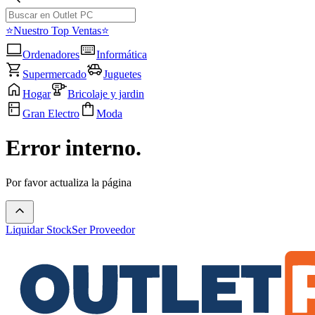
⭐Nuestro Top Ventas⭐
Ordenadores
Informática
Supermercado
Juguetes
Hogar
Bricolaje y jardin
Gran Electro
Moda
Error interno.
Por favor actualiza la página
Liquidar Stock
Ser Proveedor