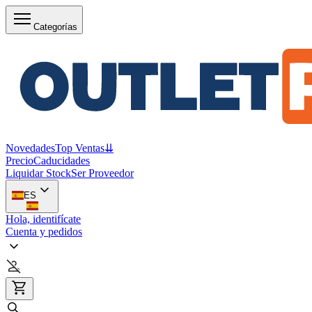
Categorías
Novedades
Top Ventas
⇊
Precio
Caducidades
Liquidar Stock
Ser Proveedor
ES
Hola, identifícate
Cuenta y pedidos