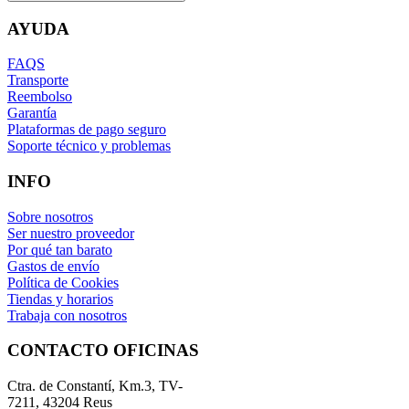
AYUDA
FAQS
Transporte
Reembolso
Garantía
Plataformas de pago seguro
Soporte técnico y problemas
INFO
Sobre nosotros
Ser nuestro proveedor
Por qué tan barato
Gastos de envío
Política de Cookies
Tiendas y horarios
Trabaja con nosotros
CONTACTO OFICINAS
Ctra. de Constantí, Km.3, TV-
7211, 43204 Reus