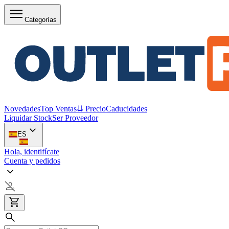
Categorías
Novedades
Top Ventas
⇊ Precio
Caducidades
Liquidar Stock
Ser Proveedor
ES
Hola, identifícate
Cuenta y pedidos