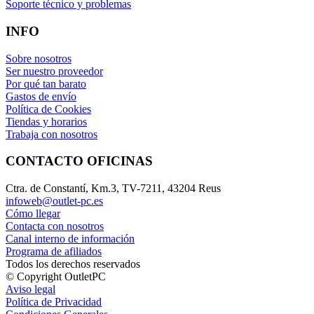
Soporte técnico y problemas
INFO
Sobre nosotros
Ser nuestro proveedor
Por qué tan barato
Gastos de envío
Política de Cookies
Tiendas y horarios
Trabaja con nosotros
CONTACTO OFICINAS
Ctra. de Constantí, Km.3, TV-7211, 43204 Reus
infoweb@outlet-pc.es
Cómo llegar
Contacta con nosotros
Canal interno de información
Programa de afiliados
Todos los derechos reservados
© Copyright OutletPC
Aviso legal
Política de Privacidad