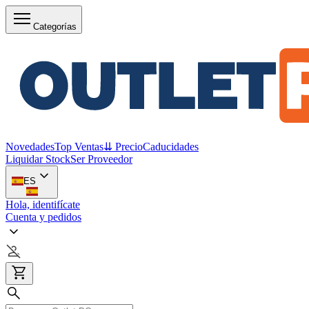
Categorías
Novedades
Top Ventas
⇊ Precio
Caducidades
Liquidar Stock
Ser Proveedor
ES
Hola, identifícate
Cuenta y pedidos