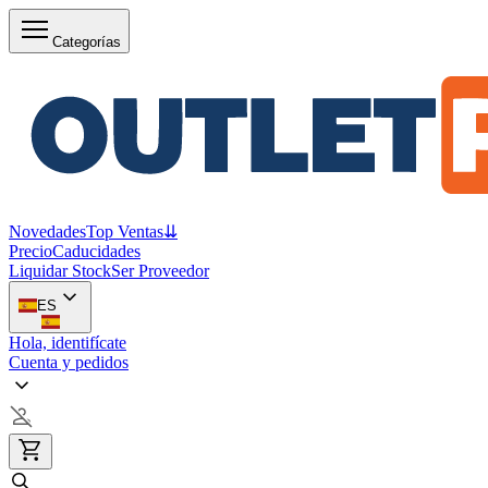
Categorías
Novedades
Top Ventas
⇊
Precio
Caducidades
Liquidar Stock
Ser Proveedor
ES
Hola, identifícate
Cuenta y pedidos