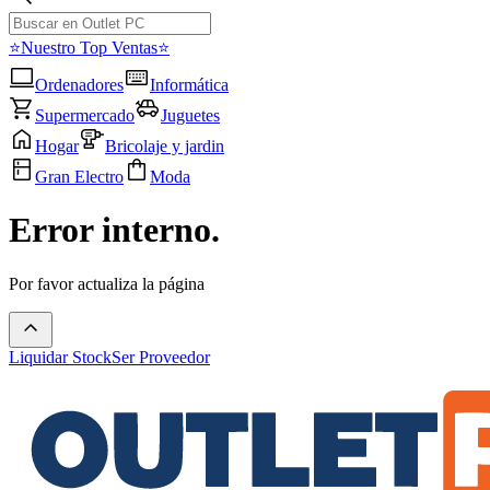
⭐Nuestro Top Ventas⭐
Ordenadores
Informática
Supermercado
Juguetes
Hogar
Bricolaje y jardin
Gran Electro
Moda
Error interno.
Por favor actualiza la página
Liquidar Stock
Ser Proveedor