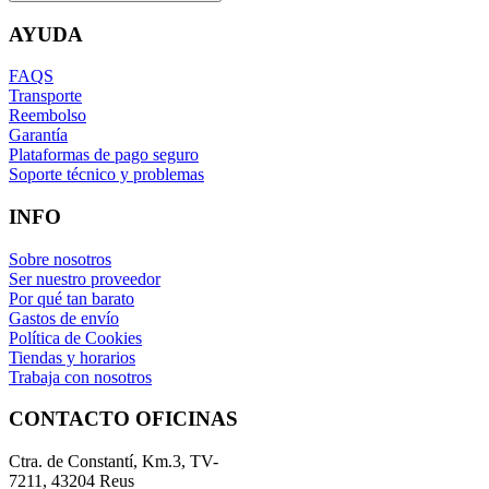
AYUDA
FAQS
Transporte
Reembolso
Garantía
Plataformas de pago seguro
Soporte técnico y problemas
INFO
Sobre nosotros
Ser nuestro proveedor
Por qué tan barato
Gastos de envío
Política de Cookies
Tiendas y horarios
Trabaja con nosotros
CONTACTO OFICINAS
Ctra. de Constantí, Km.3, TV-
7211, 43204 Reus