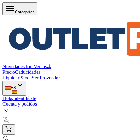
Categorías
Novedades
Top Ventas
⇊
Precio
Caducidades
Liquidar Stock
Ser Proveedor
ES
Hola, identifícate
Cuenta y pedidos