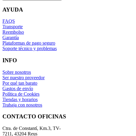
AYUDA
FAQS
Transporte
Reembolso
Garantía
Plataformas de pago seguro
Soporte técnico y problemas
INFO
Sobre nosotros
Ser nuestro proveedor
Por qué tan barato
Gastos de envío
Política de Cookies
Tiendas y horarios
Trabaja con nosotros
CONTACTO OFICINAS
Ctra. de Constantí, Km.3, TV-
7211, 43204 Reus