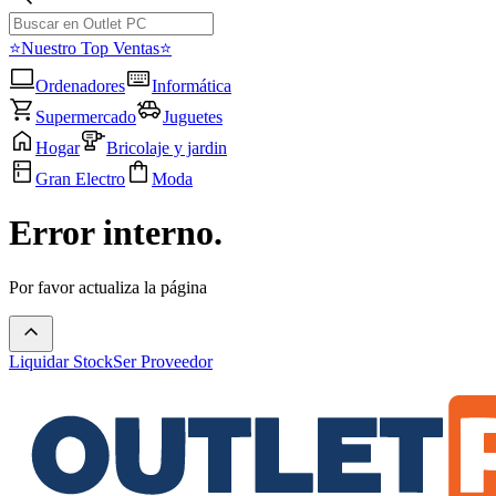
⭐Nuestro Top Ventas⭐
Ordenadores
Informática
Supermercado
Juguetes
Hogar
Bricolaje y jardin
Gran Electro
Moda
Error interno.
Por favor actualiza la página
Liquidar Stock
Ser Proveedor