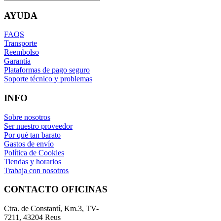
AYUDA
FAQS
Transporte
Reembolso
Garantía
Plataformas de pago seguro
Soporte técnico y problemas
INFO
Sobre nosotros
Ser nuestro proveedor
Por qué tan barato
Gastos de envío
Política de Cookies
Tiendas y horarios
Trabaja con nosotros
CONTACTO OFICINAS
Ctra. de Constantí, Km.3, TV-
7211, 43204 Reus