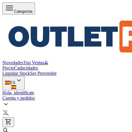
Categorías
Novedades
Top Ventas
⇊
Precio
Caducidades
Liquidar Stock
Ser Proveedor
ES
Hola, identifícate
Cuenta y pedidos