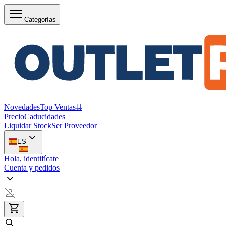
Categorías
Novedades
Top Ventas
⇊
Precio
Caducidades
Liquidar Stock
Ser Proveedor
ES
Hola, identifícate
Cuenta y pedidos