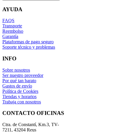
AYUDA
FAQS
Transporte
Reembolso
Garantía
Plataformas de pago seguro
Soporte técnico y problemas
INFO
Sobre nosotros
Ser nuestro proveedor
Por qué tan barato
Gastos de envío
Política de Cookies
Tiendas y horarios
Trabaja con nosotros
CONTACTO OFICINAS
Ctra. de Constantí, Km.3, TV-
7211, 43204 Reus