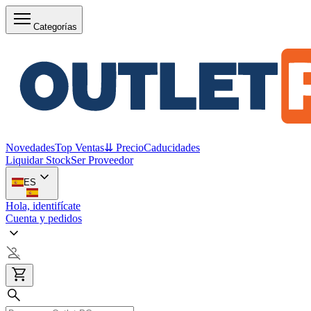
Categorías
Novedades
Top Ventas
⇊ Precio
Caducidades
Liquidar Stock
Ser Proveedor
ES
Hola, identifícate
Cuenta y pedidos