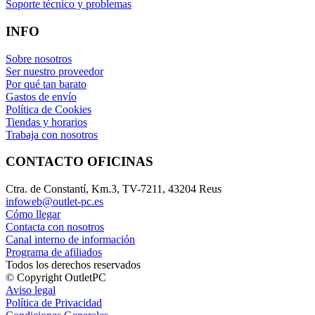
Soporte técnico y problemas
INFO
Sobre nosotros
Ser nuestro proveedor
Por qué tan barato
Gastos de envío
Política de Cookies
Tiendas y horarios
Trabaja con nosotros
CONTACTO OFICINAS
Ctra. de Constantí, Km.3, TV-7211, 43204 Reus
infoweb@outlet-pc.es
Cómo llegar
Contacta con nosotros
Canal interno de información
Programa de afiliados
Todos los derechos reservados
© Copyright OutletPC
Aviso legal
Política de Privacidad