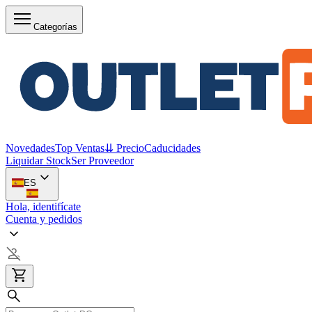
Categorías
Novedades
Top Ventas
⇊ Precio
Caducidades
Liquidar Stock
Ser Proveedor
ES
Hola, identifícate
Cuenta y pedidos