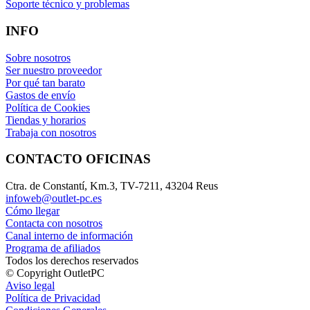
Soporte técnico y problemas
INFO
Sobre nosotros
Ser nuestro proveedor
Por qué tan barato
Gastos de envío
Política de Cookies
Tiendas y horarios
Trabaja con nosotros
CONTACTO OFICINAS
Ctra. de Constantí, Km.3, TV-7211, 43204 Reus
infoweb@outlet-pc.es
Cómo llegar
Contacta con nosotros
Canal interno de información
Programa de afiliados
Todos los derechos reservados
© Copyright OutletPC
Aviso legal
Política de Privacidad