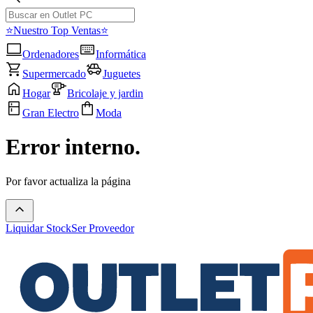
⭐Nuestro Top Ventas⭐
Ordenadores
Informática
Supermercado
Juguetes
Hogar
Bricolaje y jardin
Gran Electro
Moda
Error interno.
Por favor actualiza la página
Liquidar Stock
Ser Proveedor