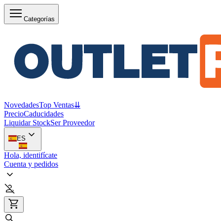
Categorías
Novedades
Top Ventas
⇊
Precio
Caducidades
Liquidar Stock
Ser Proveedor
ES
Hola, identifícate
Cuenta y pedidos