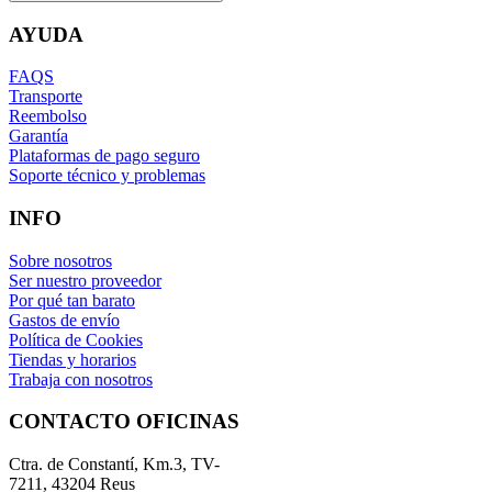
AYUDA
FAQS
Transporte
Reembolso
Garantía
Plataformas de pago seguro
Soporte técnico y problemas
INFO
Sobre nosotros
Ser nuestro proveedor
Por qué tan barato
Gastos de envío
Política de Cookies
Tiendas y horarios
Trabaja con nosotros
CONTACTO OFICINAS
Ctra. de Constantí, Km.3, TV-
7211, 43204 Reus