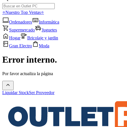
⭐Nuestro Top Ventas⭐
Ordenadores
Informática
Supermercado
Juguetes
Hogar
Bricolaje y jardin
Gran Electro
Moda
Error interno.
Por favor actualiza la página
Liquidar Stock
Ser Proveedor