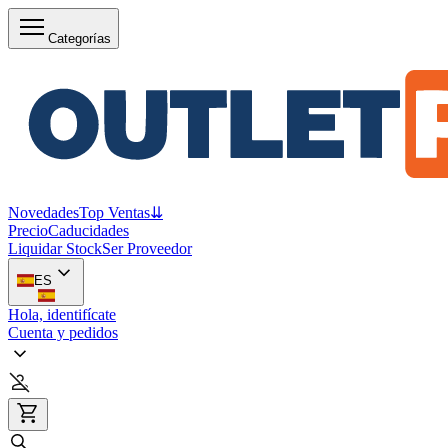
Categorías
Novedades
Top Ventas
⇊
Precio
Caducidades
Liquidar Stock
Ser Proveedor
ES
Hola, identifícate
Cuenta y pedidos