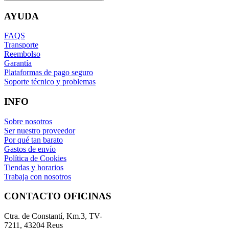
AYUDA
FAQS
Transporte
Reembolso
Garantía
Plataformas de pago seguro
Soporte técnico y problemas
INFO
Sobre nosotros
Ser nuestro proveedor
Por qué tan barato
Gastos de envío
Política de Cookies
Tiendas y horarios
Trabaja con nosotros
CONTACTO OFICINAS
Ctra. de Constantí, Km.3, TV-
7211, 43204 Reus