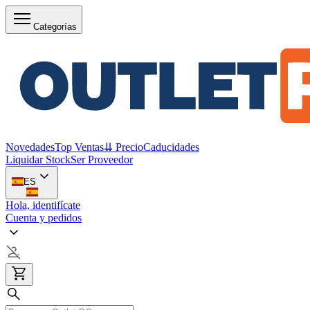
Categorías
Novedades
Top Ventas
⇊ Precio
Caducidades
Liquidar Stock
Ser Proveedor
ES
Hola, identifícate
Cuenta y pedidos