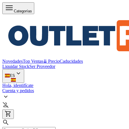
Categorías
Novedades
Top Ventas
⇊ Precio
Caducidades
Liquidar Stock
Ser Proveedor
ES
Hola, identifícate
Cuenta y pedidos