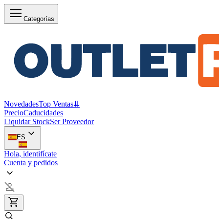
Categorías
Novedades
Top Ventas
⇊
Precio
Caducidades
Liquidar Stock
Ser Proveedor
ES
Hola, identifícate
Cuenta y pedidos