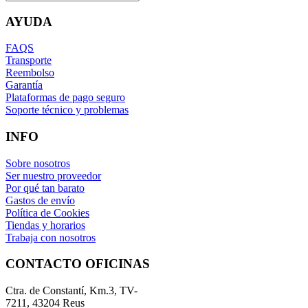
AYUDA
FAQS
Transporte
Reembolso
Garantía
Plataformas de pago seguro
Soporte técnico y problemas
INFO
Sobre nosotros
Ser nuestro proveedor
Por qué tan barato
Gastos de envío
Política de Cookies
Tiendas y horarios
Trabaja con nosotros
CONTACTO OFICINAS
Ctra. de Constantí, Km.3, TV-
7211, 43204 Reus