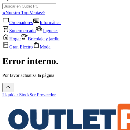
⭐Nuestro Top Ventas⭐
Ordenadores
Informática
Supermercado
Juguetes
Hogar
Bricolaje y jardin
Gran Electro
Moda
Error interno.
Por favor actualiza la página
Liquidar Stock
Ser Proveedor