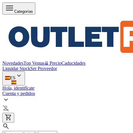
Categorías
Novedades
Top Ventas
⇊ Precio
Caducidades
Liquidar Stock
Ser Proveedor
ES
Hola, identifícate
Cuenta y pedidos