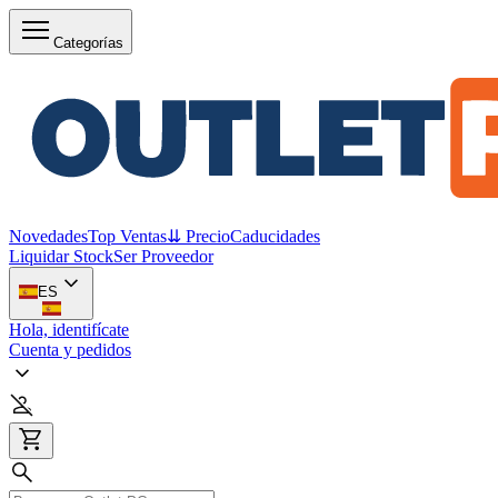
Categorías
Novedades
Top Ventas
⇊ Precio
Caducidades
Liquidar Stock
Ser Proveedor
ES
Hola, identifícate
Cuenta y pedidos