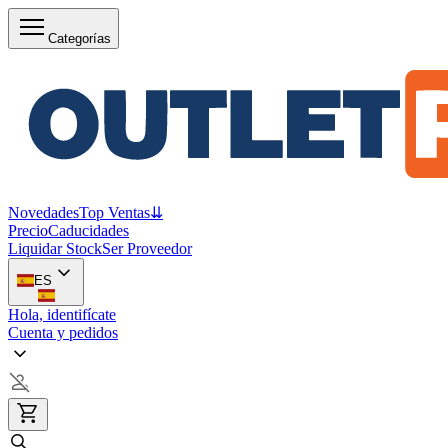
Categorías
Novedades
Top Ventas
⇊
Precio
Caducidades
Liquidar Stock
Ser Proveedor
ES
Hola, identifícate
Cuenta y pedidos