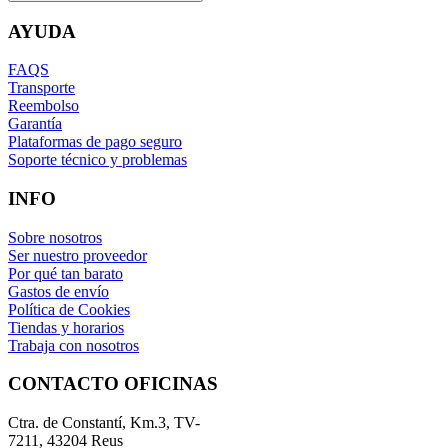
AYUDA
FAQS
Transporte
Reembolso
Garantía
Plataformas de pago seguro
Soporte técnico y problemas
INFO
Sobre nosotros
Ser nuestro proveedor
Por qué tan barato
Gastos de envío
Política de Cookies
Tiendas y horarios
Trabaja con nosotros
CONTACTO OFICINAS
Ctra. de Constantí, Km.3, TV-
7211, 43204 Reus