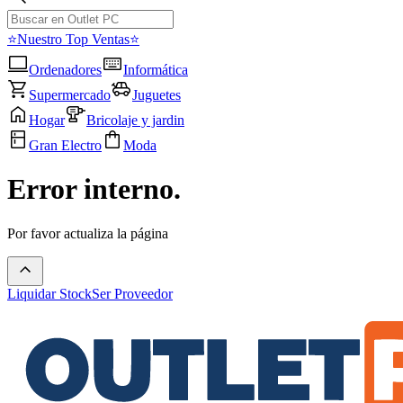
⭐Nuestro Top Ventas⭐
Ordenadores
Informática
Supermercado
Juguetes
Hogar
Bricolaje y jardin
Gran Electro
Moda
Error interno.
Por favor actualiza la página
Liquidar Stock
Ser Proveedor