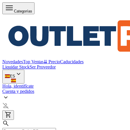
Categorías
Novedades
Top Ventas
⇊ Precio
Caducidades
Liquidar Stock
Ser Proveedor
ES
Hola, identifícate
Cuenta y pedidos