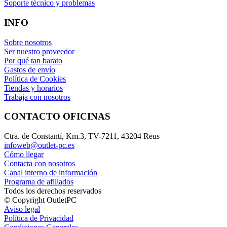
Soporte técnico y problemas
INFO
Sobre nosotros
Ser nuestro proveedor
Por qué tan barato
Gastos de envío
Política de Cookies
Tiendas y horarios
Trabaja con nosotros
CONTACTO OFICINAS
Ctra. de Constantí, Km.3, TV-7211, 43204 Reus
infoweb@outlet-pc.es
Cómo llegar
Contacta con nosotros
Canal interno de información
Programa de afiliados
Todos los derechos reservados
© Copyright OutletPC
Aviso legal
Política de Privacidad