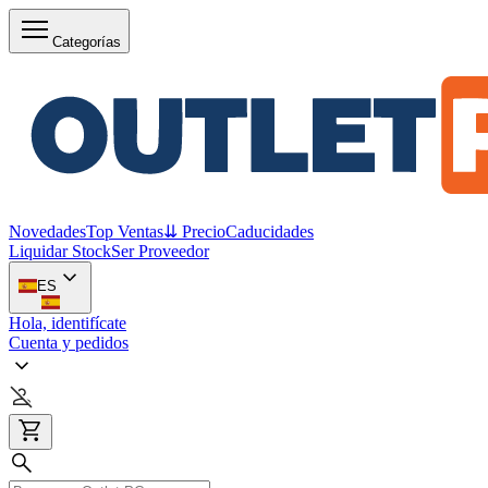
Categorías
Novedades
Top Ventas
⇊ Precio
Caducidades
Liquidar Stock
Ser Proveedor
ES
Hola, identifícate
Cuenta y pedidos