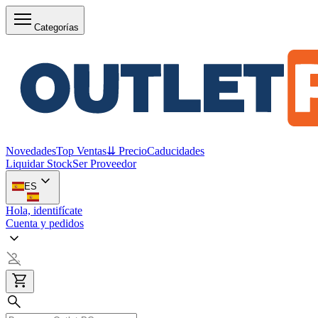
Categorías
Novedades
Top Ventas
⇊ Precio
Caducidades
Liquidar Stock
Ser Proveedor
ES
Hola, identifícate
Cuenta y pedidos