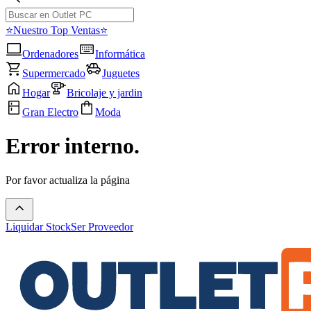
⭐Nuestro Top Ventas⭐
Ordenadores
Informática
Supermercado
Juguetes
Hogar
Bricolaje y jardin
Gran Electro
Moda
Error interno.
Por favor actualiza la página
Liquidar Stock
Ser Proveedor