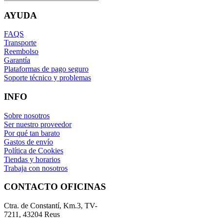
AYUDA
FAQS
Transporte
Reembolso
Garantía
Plataformas de pago seguro
Soporte técnico y problemas
INFO
Sobre nosotros
Ser nuestro proveedor
Por qué tan barato
Gastos de envío
Política de Cookies
Tiendas y horarios
Trabaja con nosotros
CONTACTO OFICINAS
Ctra. de Constantí, Km.3, TV-
7211, 43204 Reus