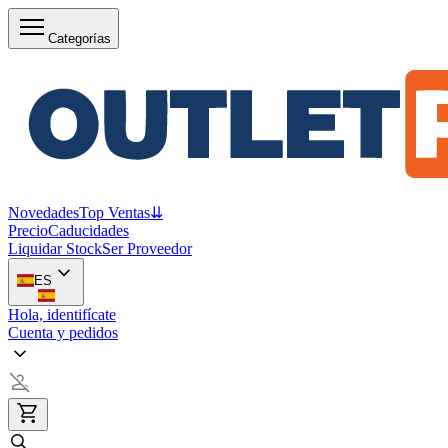
Categorías
Novedades
Top Ventas
⇊
Precio
Caducidades
Liquidar Stock
Ser Proveedor
ES
Hola, identifícate
Cuenta y pedidos