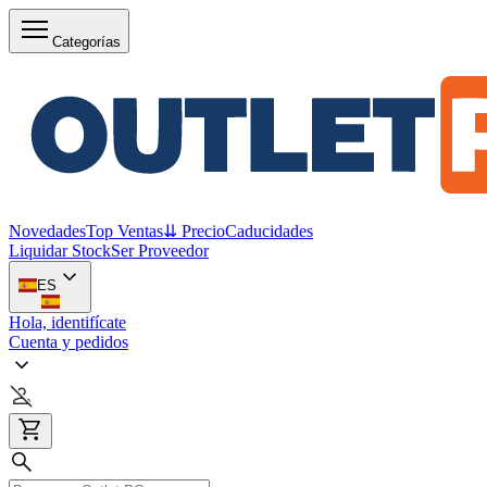
Categorías
Novedades
Top Ventas
⇊ Precio
Caducidades
Liquidar Stock
Ser Proveedor
ES
Hola, identifícate
Cuenta y pedidos