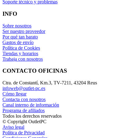
Soporte técnico y problemas
INFO
Sobre nosotros
Ser nuestro proveedor
Por qué tan barato
Gastos de envío
Política de Cookies
Tiendas y horarios
Trabaja con nosotros
CONTACTO OFICINAS
Ctra. de Constantí, Km.3, TV-7211, 43204 Reus
infoweb@outlet-pc.es
Cómo llegar
Contacta con nosotros
Canal interno de información
Programa de afiliados
Todos los derechos reservados
© Copyright OutletPC
Aviso legal
Política de Privacidad