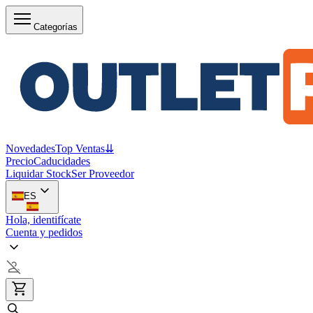
Categorías
Novedades
Top Ventas
⇊
Precio
Caducidades
Liquidar Stock
Ser Proveedor
ES
Hola, identifícate
Cuenta y pedidos