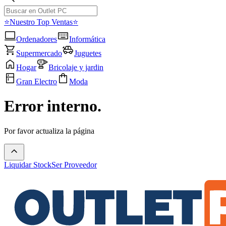
⭐Nuestro Top Ventas⭐
Ordenadores
Informática
Supermercado
Juguetes
Hogar
Bricolaje y jardin
Gran Electro
Moda
Error interno.
Por favor actualiza la página
Liquidar Stock
Ser Proveedor