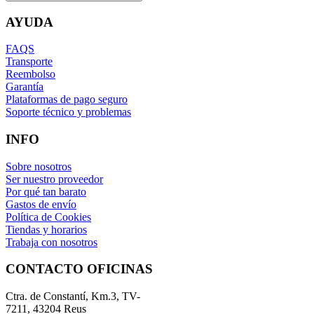
AYUDA
FAQS
Transporte
Reembolso
Garantía
Plataformas de pago seguro
Soporte técnico y problemas
INFO
Sobre nosotros
Ser nuestro proveedor
Por qué tan barato
Gastos de envío
Política de Cookies
Tiendas y horarios
Trabaja con nosotros
CONTACTO OFICINAS
Ctra. de Constantí, Km.3, TV-
7211, 43204 Reus