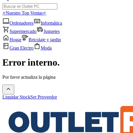
⭐Nuestro Top Ventas⭐
Ordenadores
Informática
Supermercado
Juguetes
Hogar
Bricolaje y jardin
Gran Electro
Moda
Error interno.
Por favor actualiza la página
Liquidar Stock
Ser Proveedor