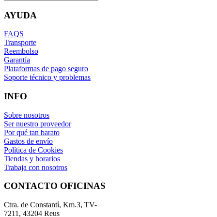
AYUDA
FAQS
Transporte
Reembolso
Garantía
Plataformas de pago seguro
Soporte técnico y problemas
INFO
Sobre nosotros
Ser nuestro proveedor
Por qué tan barato
Gastos de envío
Política de Cookies
Tiendas y horarios
Trabaja con nosotros
CONTACTO OFICINAS
Ctra. de Constantí, Km.3, TV-
7211, 43204 Reus