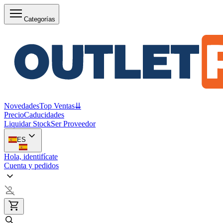
Categorías
Novedades
Top Ventas
⇊
Precio
Caducidades
Liquidar Stock
Ser Proveedor
ES
Hola, identifícate
Cuenta y pedidos