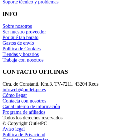
Soporte técnico y problemas
INFO
Sobre nosotros
Ser nuestro proveedor
Por qué tan barato
Gastos de envío
Política de Cookies
Tiendas y horarios
Trabaja con nosotros
CONTACTO OFICINAS
Ctra. de Constantí, Km.3, TV-7211, 43204 Reus
infoweb@outlet-pc.es
Cómo llegar
Contacta con nosotros
Canal interno de información
Programa de afiliados
Todos los derechos reservados
© Copyright OutletPC
Aviso legal
Política de Privacidad