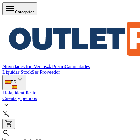
Categorías
Novedades
Top Ventas
⇊ Precio
Caducidades
Liquidar Stock
Ser Proveedor
ES
Hola, identifícate
Cuenta y pedidos