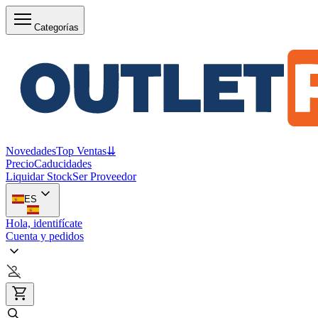
Categorías
Novedades
Top Ventas
⇊
Precio
Caducidades
Liquidar Stock
Ser Proveedor
ES
Hola, identifícate
Cuenta y pedidos