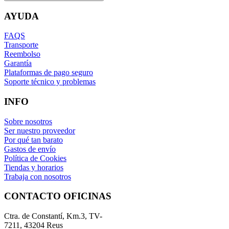
AYUDA
FAQS
Transporte
Reembolso
Garantía
Plataformas de pago seguro
Soporte técnico y problemas
INFO
Sobre nosotros
Ser nuestro proveedor
Por qué tan barato
Gastos de envío
Política de Cookies
Tiendas y horarios
Trabaja con nosotros
CONTACTO OFICINAS
Ctra. de Constantí, Km.3, TV-
7211, 43204 Reus