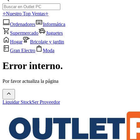
⭐Nuestro Top Ventas⭐
Ordenadores
Informática
Supermercado
Juguetes
Hogar
Bricolaje y jardin
Gran Electro
Moda
Error interno.
Por favor actualiza la página
Liquidar Stock
Ser Proveedor