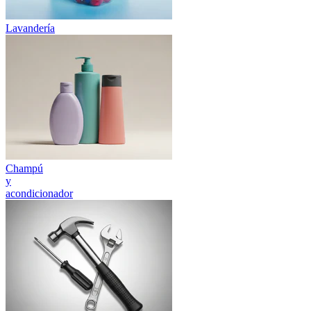
Lavandería
Champú
y
acondicionador