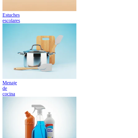
Estuches
escolares
Menaje
de
cocina