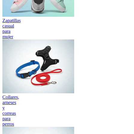
Zapatillas
casual
para
mujer
Collares,
arneses
y
correas
para
perros