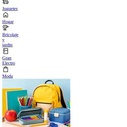
Juguetes
Hogar
Bricolaje
y
jardin
Gran
Electro
Moda