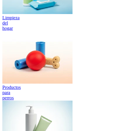
Limpieza
del
hogar
Productos
para
perros