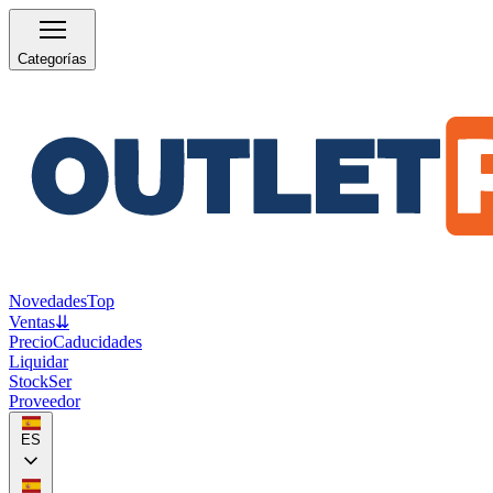
Categorías
Novedades
Top
Ventas
⇊
Precio
Caducidades
Liquidar
Stock
Ser
Proveedor
ES