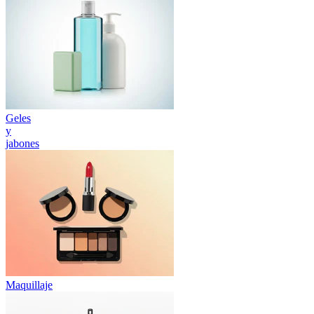
Geles
y
jabones
Maquillaje