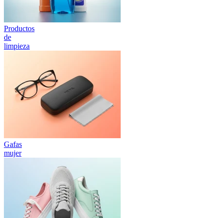
Productos
de
limpieza
Gafas
mujer