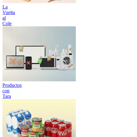
La
Vuelta
al
Cole
Productos
con
Tara