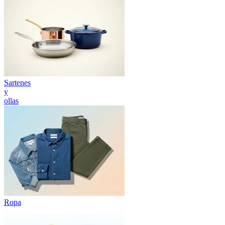
Sartenes
y
ollas
Ropa