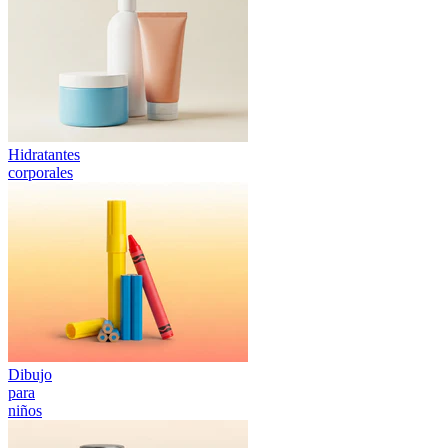
Hidratantes
corporales
Dibujo
para
niños