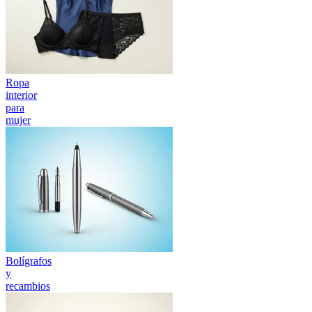
Ropa
interior
para
mujer
Bolígrafos
y
recambios