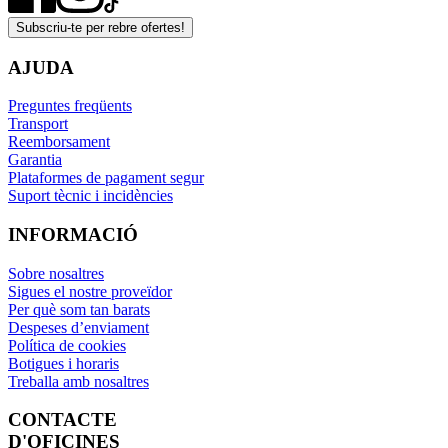
Subscriu-te per rebre ofertes!
AJUDA
Preguntes freqüents
Transport
Reemborsament
Garantia
Plataformes de pagament segur
Suport tècnic i incidències
INFORMACIÓ
Sobre nosaltres
Sigues el nostre proveïdor
Per què som tan barats
Despeses d’enviament
Política de cookies
Botigues i horaris
Treballa amb nosaltres
CONTACTE
D'OFICINES