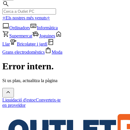
⭐Els nostres més venuts⭐
Ordinadors
Informàtica
Supermercat
Joguines
Llar
Bricolatge i jardí
Grans electrodomèstics
Moda
Error intern.
Si us plau, actualitza la pàgina
Liquidació d'estoc
Converteix-te
en proveïdor