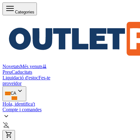
Categories
Novetats
Més venuts
⇊
Preu
Caducitats
Liquidació d'estoc
Fes-te
proveïdor
CA
Hola, identifica't
Compte i comandes