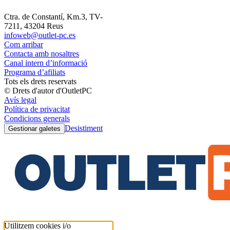
Ctra. de Constantí, Km.3, TV-
7211, 43204 Reus
infoweb@outlet-pc.es
Com arribar
Contacta amb nosaltres
Canal intern d’informació
Programa d’afiliats
Tots els drets reservats
© Drets d'autor d'OutletPC
Avís legal
Política de privacitat
Condicions generals
Desistiment
Gestionar galetes
Utilitzem cookies i/o