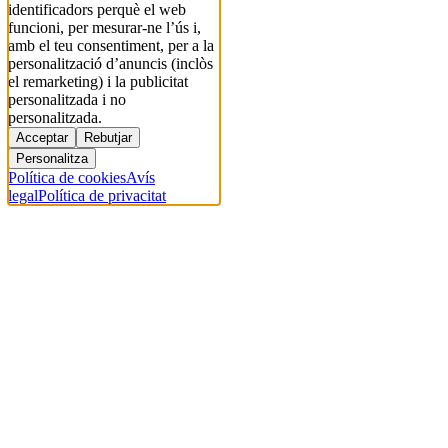
identificadors perquè el web
funcioni, per mesurar-ne l’ús i,
amb el teu consentiment, per a la
personalització d’anuncis (inclòs
el remarketing) i la publicitat
personalitzada i no
personalitzada.
Acceptar
Rebutjar
Personalitza
Política de cookies
Avís
legal
Política de privacitat