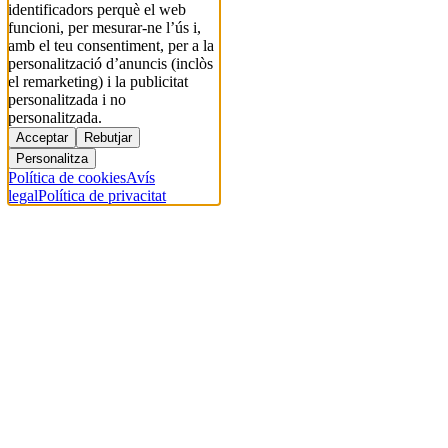
identificadors perquè el web
funcioni, per mesurar-ne l’ús i,
amb el teu consentiment, per a la
personalització d’anuncis (inclòs
el remarketing) i la publicitat
personalitzada i no
personalitzada.
Acceptar
Rebutjar
Personalitza
Política de cookies
Avís
legal
Política de privacitat