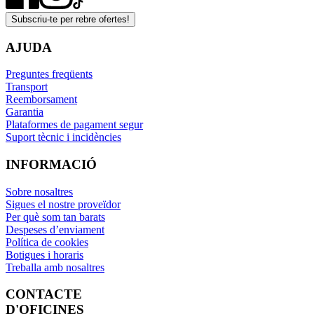
Subscriu-te per rebre ofertes!
AJUDA
Preguntes freqüents
Transport
Reemborsament
Garantia
Plataformes de pagament segur
Suport tècnic i incidències
INFORMACIÓ
Sobre nosaltres
Sigues el nostre proveïdor
Per què som tan barats
Despeses d’enviament
Política de cookies
Botigues i horaris
Treballa amb nosaltres
CONTACTE
D'OFICINES