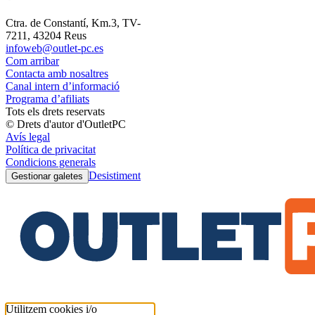
Ctra. de Constantí, Km.3, TV-
7211, 43204 Reus
infoweb@outlet-pc.es
Com arribar
Contacta amb nosaltres
Canal intern d’informació
Programa d’afiliats
Tots els drets reservats
© Drets d'autor d'OutletPC
Avís legal
Política de privacitat
Condicions generals
Desistiment
Gestionar galetes
Utilitzem cookies i/o