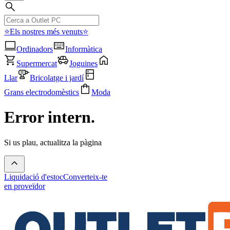
⭐Els nostres més venuts⭐
Ordinadors
Informàtica
Supermercat
Joguines
Llar
Bricolatge i jardí
Grans electrodomèstics
Moda
Error intern.
Si us plau, actualitza la pàgina
Liquidació d'estoc
Converteix-te
en proveïdor