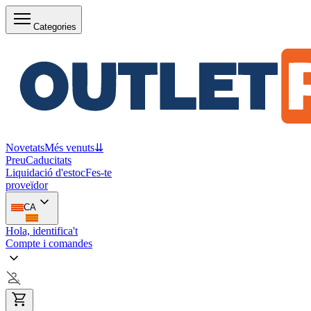
Categories
Novetats
Més venuts
⇊
Preu
Caducitats
Liquidació d'estoc
Fes-te
proveïdor
CA
Hola, identifica't
Compte i comandes