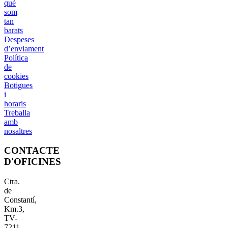
què
som
tan
barats
Despeses
d’enviament
Política
de
cookies
Botigues
i
horaris
Treballa
amb
nosaltres
CONTACTE
D'OFICINES
Ctra.
de
Constantí,
Km.3,
TV-
7211,