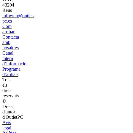
43204
Reus
infoweb@outlet-
pc.es
Com
arribar
Contacta
amb
nosaltres
Canal
intern
d’informació
Programa
d’afiliats
Tots
els
drets
reservats
©
Drets
d'autor
d'OutletPC
Avís
legal