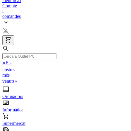
identifica't
Compte
i
comandes
⭐Els
nostres
més
venuts⭐
Ordinadors
Informàtica
Supermercat