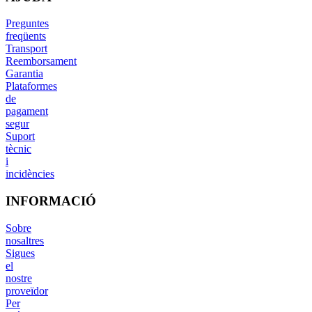
Preguntes
freqüents
Transport
Reemborsament
Garantia
Plataformes
de
pagament
segur
Suport
tècnic
i
incidències
INFORMACIÓ
Sobre
nosaltres
Sigues
el
nostre
proveïdor
Per