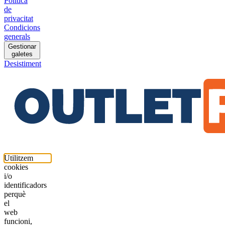
Política
de
privacitat
Condicions
generals
Gestionar
galetes
Desistiment
Utilitzem
cookies
i/o
identificadors
perquè
el
web
funcioni,