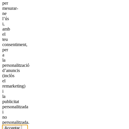
per
mesurar-
ne
l’ús
i,
amb
el
teu
consentiment,
per
a
la
personalització
d’anuncis
(inclòs
el
remarketing)
i
la
publicitat
personalitzada
i
no
personalitzada.
Acceptar