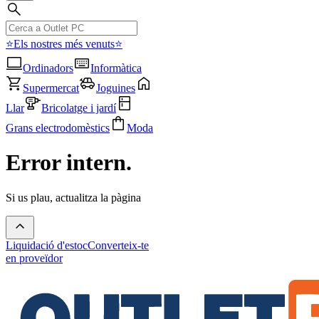
⭐Els nostres més venuts⭐
Ordinadors
Informàtica
Supermercat
Joguines
Llar
Bricolatge i jardí
Grans electrodomèstics
Moda
Error intern.
Si us plau, actualitza la pàgina
Liquidació d'estoc
Converteix-te
en proveïdor