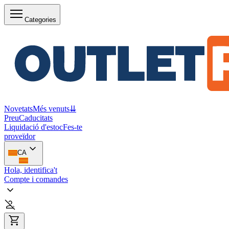
Categories
Novetats
Més venuts
⇊
Preu
Caducitats
Liquidació d'estoc
Fes-te
proveïdor
CA
Hola, identifica't
Compte i comandes