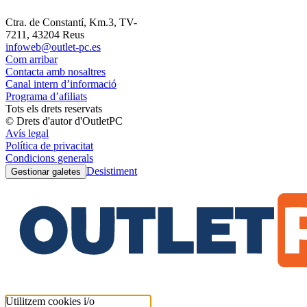
Ctra. de Constantí, Km.3, TV-
7211, 43204 Reus
infoweb@outlet-pc.es
Com arribar
Contacta amb nosaltres
Canal intern d’informació
Programa d’afiliats
Tots els drets reservats
© Drets d'autor d'OutletPC
Avís legal
Política de privacitat
Condicions generals
Desistiment
Gestionar galetes
Utilitzem cookies i/o