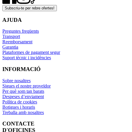
Subscriu-te per rebre ofertes!
AJUDA
Preguntes freqüents
Transport
Reemborsament
Garantia
Plataformes de pagament segur
Suport tècnic i incidències
INFORMACIÓ
Sobre nosaltres
Sigues el nostre proveïdor
Per què som tan barats
Despeses d’enviament
Política de cookies
Botigues i horaris
Treballa amb nosaltres
CONTACTE
D'OFICINES