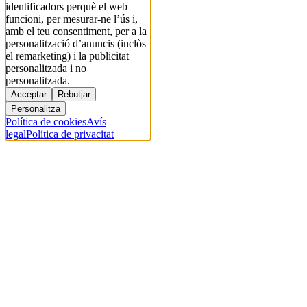
identificadors perquè el web
funcioni, per mesurar-ne l’ús i,
amb el teu consentiment, per a la
personalització d’anuncis (inclòs
el remarketing) i la publicitat
personalitzada i no
personalitzada.
Acceptar
Rebutjar
Personalitza
Política de cookies
Avís
legal
Política de privacitat