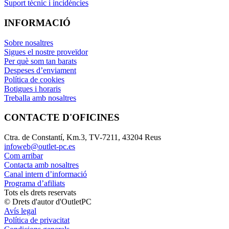
Suport tècnic i incidències
INFORMACIÓ
Sobre nosaltres
Sigues el nostre proveïdor
Per què som tan barats
Despeses d’enviament
Política de cookies
Botigues i horaris
Treballa amb nosaltres
CONTACTE D'OFICINES
Ctra. de Constantí, Km.3, TV-7211, 43204 Reus
infoweb@outlet-pc.es
Com arribar
Contacta amb nosaltres
Canal intern d’informació
Programa d’afiliats
Tots els drets reservats
© Drets d'autor d'OutletPC
Avís legal
Política de privacitat