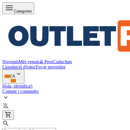
Categories
Novetats
Més venuts
⇊ Preu
Caducitats
Liquidació d'estoc
Fes-te proveïdor
CA
Hola, identifica't
Compte i comandes