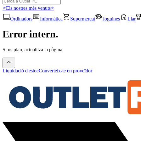
⭐Els nostres més venuts⭐
Ordinadors
Informàtica
Supermercat
Joguines
Llar
Error intern.
Si us plau, actualitza la pàgina
Liquidació d'estoc
Converteix-te en proveïdor