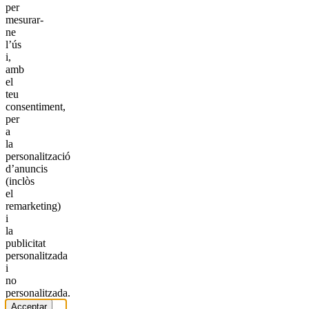
per
mesurar-
ne
l’ús
i,
amb
el
teu
consentiment,
per
a
la
personalització
d’anuncis
(inclòs
el
remarketing)
i
la
publicitat
personalitzada
i
no
personalitzada.
Acceptar