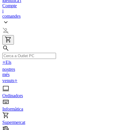
identifica't
Compte
i
comandes
⭐Els
nostres
més
venuts⭐
Ordinadors
Informàtica
Supermercat