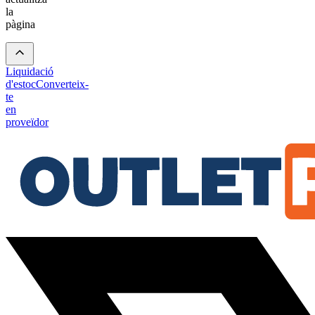
la
pàgina
Liquidació
d'estoc
Converteix-
te
en
proveïdor