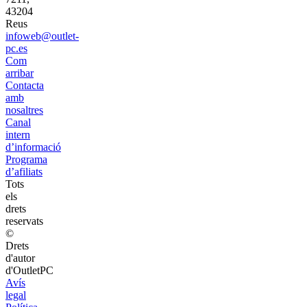
43204
Reus
infoweb@outlet-
pc.es
Com
arribar
Contacta
amb
nosaltres
Canal
intern
d’informació
Programa
d’afiliats
Tots
els
drets
reservats
©
Drets
d'autor
d'OutletPC
Avís
legal