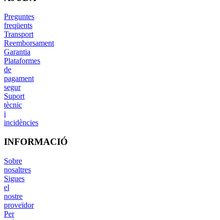
Preguntes
freqüents
Transport
Reemborsament
Garantia
Plataformes
de
pagament
segur
Suport
tècnic
i
incidències
INFORMACIÓ
Sobre
nosaltres
Sigues
el
nostre
proveïdor
Per