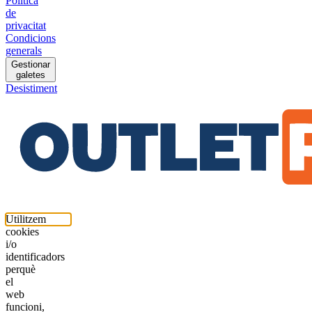
Política
de
privacitat
Condicions
generals
Gestionar
galetes
Desistiment
Utilitzem
cookies
i/o
identificadors
perquè
el
web
funcioni,