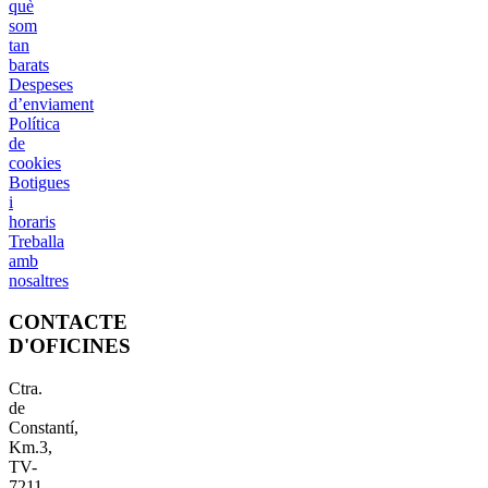
què
som
tan
barats
Despeses
d’enviament
Política
de
cookies
Botigues
i
horaris
Treballa
amb
nosaltres
CONTACTE
D'OFICINES
Ctra.
de
Constantí,
Km.3,
TV-
7211,