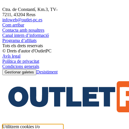
Ctra. de Constantí, Km.3, TV-
7211, 43204 Reus
infoweb@outlet-pc.es
Com arribar
Contacta amb nosaltres
Canal intern d’informació
Programa d’afiliats
Tots els drets reservats
© Drets d'autor d'OutletPC
Avís legal
Política de privacitat
Condicions generals
Desistiment
Gestionar galetes
Utilitzem cookies i/o