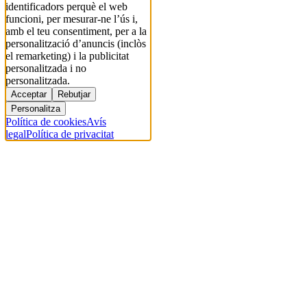
identificadors perquè el web
funcioni, per mesurar-ne l’ús i,
amb el teu consentiment, per a la
personalització d’anuncis (inclòs
el remarketing) i la publicitat
personalitzada i no
personalitzada.
Acceptar
Rebutjar
Personalitza
Política de cookies
Avís
legal
Política de privacitat