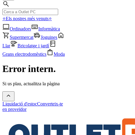
⭐Els nostres més venuts⭐
Ordinadors
Informàtica
Supermercat
Joguines
Llar
Bricolatge i jardí
Grans electrodomèstics
Moda
Error intern.
Si us plau, actualitza la pàgina
Liquidació d'estoc
Converteix-te
en proveïdor