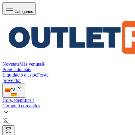
Categories
Novetats
Més venuts
⇊
Preu
Caducitats
Liquidació d'estoc
Fes-te
proveïdor
CA
Hola, identifica't
Compte i comandes