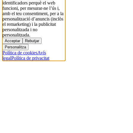
identificadors perquè el web
funcioni, per mesurar-ne l’ús i,
amb el teu consentiment, per a la
personalització d’anuncis (inclòs
el remarketing) i la publicitat
personalitzada i no
personalitzada.
Acceptar
Rebutjar
Personalitza
Política de cookies
Avís
legal
Política de privacitat