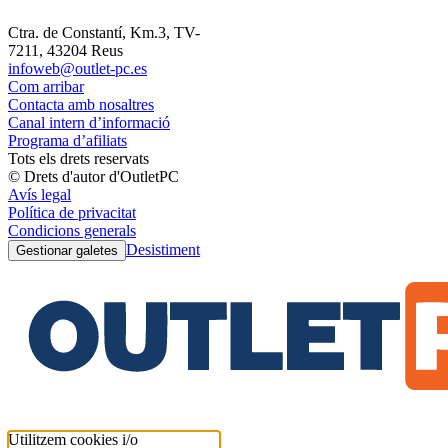
Ctra. de Constantí, Km.3, TV-
7211, 43204 Reus
infoweb@outlet-pc.es
Com arribar
Contacta amb nosaltres
Canal intern d’informació
Programa d’afiliats
Tots els drets reservats
© Drets d'autor d'OutletPC
Avís legal
Política de privacitat
Condicions generals
Desistiment
Gestionar galetes
Utilitzem cookies i/o