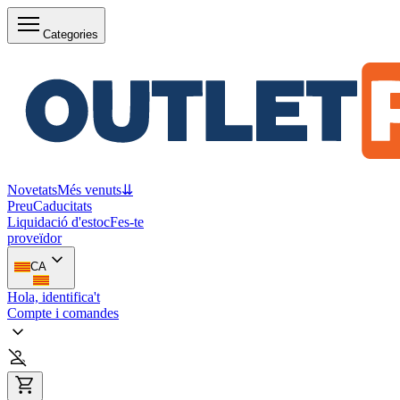
Categories
Novetats
Més venuts
⇊
Preu
Caducitats
Liquidació d'estoc
Fes-te
proveïdor
CA
Hola, identifica't
Compte i comandes