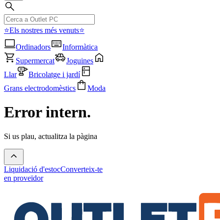
⭐Els nostres més venuts⭐
Ordinadors
Informàtica
Supermercat
Joguines
Llar
Bricolatge i jardí
Grans electrodomèstics
Moda
Error intern.
Si us plau, actualitza la pàgina
Liquidació d'estoc
Converteix-te
en proveïdor