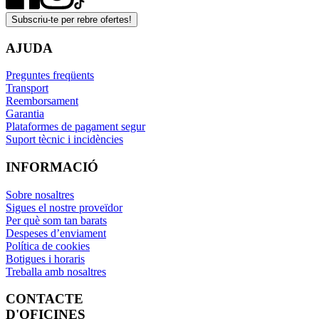
Subscriu-te per rebre ofertes!
AJUDA
Preguntes freqüents
Transport
Reemborsament
Garantia
Plataformes de pagament segur
Suport tècnic i incidències
INFORMACIÓ
Sobre nosaltres
Sigues el nostre proveïdor
Per què som tan barats
Despeses d’enviament
Política de cookies
Botigues i horaris
Treballa amb nosaltres
CONTACTE
D'OFICINES