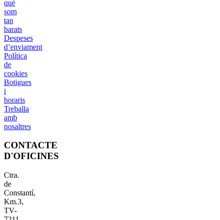
què
som
tan
barats
Despeses
d’enviament
Política
de
cookies
Botigues
i
horaris
Treballa
amb
nosaltres
CONTACTE
D'OFICINES
Ctra.
de
Constantí,
Km.3,
TV-
7211,