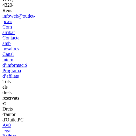
43204
Reus
infoweb@outlet-
pc.es
Com
arribar
Contacta
amb
nosaltres
Canal
intern
d’informació
Programa
d’afiliats
Tots
els
drets
reservats
©
Drets
d'autor
d'OutletPC
Avís
legal