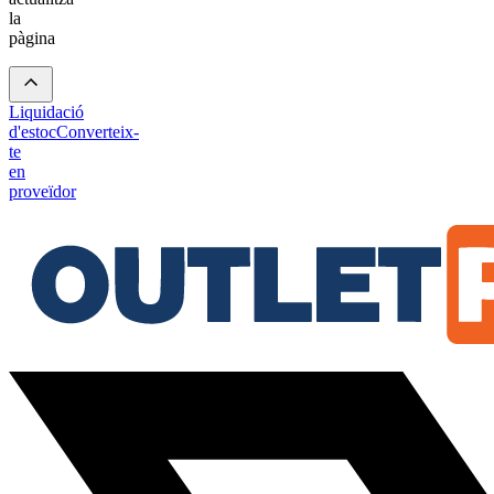
la
pàgina
Liquidació
d'estoc
Converteix-
te
en
proveïdor