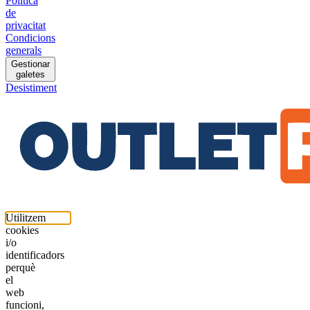
Política
de
privacitat
Condicions
generals
Gestionar
galetes
Desistiment
Utilitzem
cookies
i/o
identificadors
perquè
el
web
funcioni,