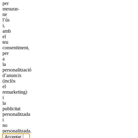
per
mesurar-
ne
l’ús
i,
amb
el
teu
consentiment,
per
a
la
personalització
d’anuncis
(inclòs
el
remarketing)
i
la
publicitat
personalitzada
i
no
personalitzada.
Acceptar