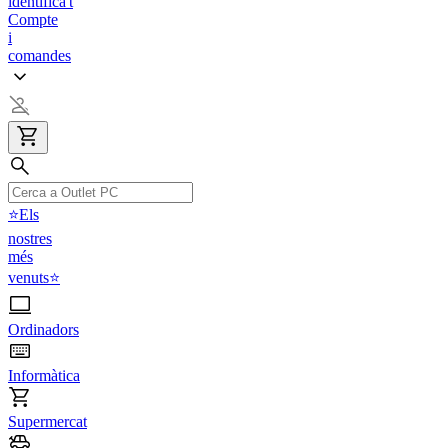
identifica't
Compte
i
comandes
⭐Els
nostres
més
venuts⭐
Ordinadors
Informàtica
Supermercat