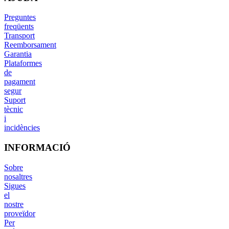
Preguntes
freqüents
Transport
Reemborsament
Garantia
Plataformes
de
pagament
segur
Suport
tècnic
i
incidències
INFORMACIÓ
Sobre
nosaltres
Sigues
el
nostre
proveïdor
Per