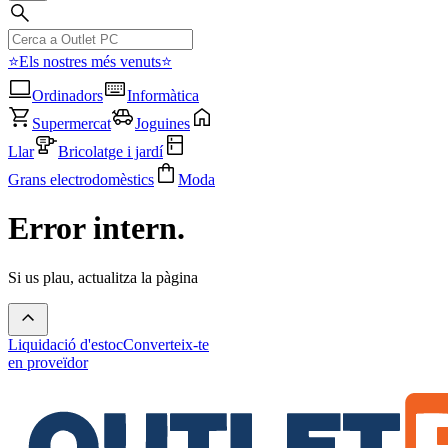
⭐Els nostres més venuts⭐
Ordinadors
Informàtica
Supermercat
Joguines
Llar
Bricolatge i jardí
Grans electrodomèstics
Moda
Error intern.
Si us plau, actualitza la pàgina
Liquidació d'estoc
Converteix-te
en proveïdor