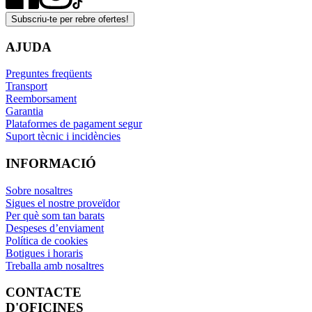
Subscriu-te per rebre ofertes!
AJUDA
Preguntes freqüents
Transport
Reemborsament
Garantia
Plataformes de pagament segur
Suport tècnic i incidències
INFORMACIÓ
Sobre nosaltres
Sigues el nostre proveïdor
Per què som tan barats
Despeses d’enviament
Política de cookies
Botigues i horaris
Treballa amb nosaltres
CONTACTE
D'OFICINES