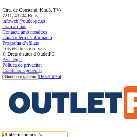
Ctra. de Constantí, Km.3, TV-
7211, 43204 Reus
infoweb@outlet-pc.es
Com arribar
Contacta amb nosaltres
Canal intern d’informació
Programa d’afiliats
Tots els drets reservats
© Drets d'autor d'OutletPC
Avís legal
Política de privacitat
Condicions generals
Desistiment
Gestionar galetes
Utilitzem cookies i/o