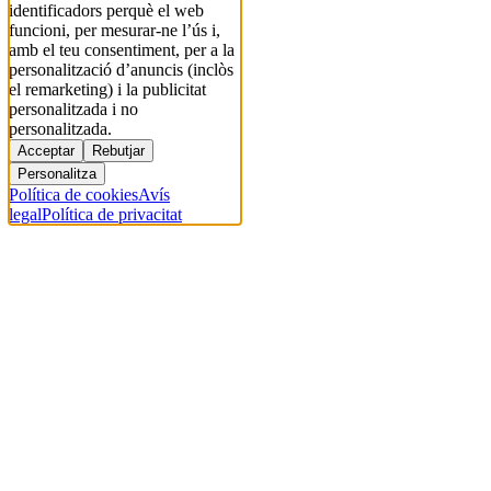
identificadors perquè el web
funcioni, per mesurar-ne l’ús i,
amb el teu consentiment, per a la
personalització d’anuncis (inclòs
el remarketing) i la publicitat
personalitzada i no
personalitzada.
Acceptar
Rebutjar
Personalitza
Política de cookies
Avís
legal
Política de privacitat