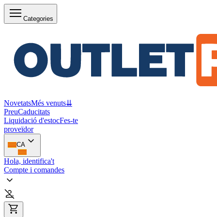
Categories
Novetats
Més venuts
⇊
Preu
Caducitats
Liquidació d'estoc
Fes-te
proveïdor
CA
Hola, identifica't
Compte i comandes