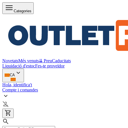
Categories
Novetats
Més venuts
⇊ Preu
Caducitats
Liquidació d'estoc
Fes-te proveïdor
CA
Hola, identifica't
Compte i comandes