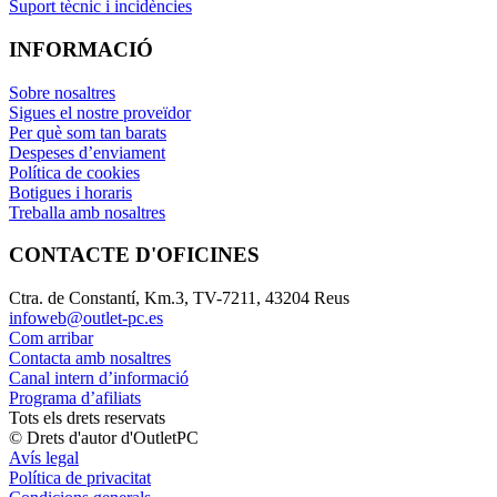
Suport tècnic i incidències
INFORMACIÓ
Sobre nosaltres
Sigues el nostre proveïdor
Per què som tan barats
Despeses d’enviament
Política de cookies
Botigues i horaris
Treballa amb nosaltres
CONTACTE D'OFICINES
Ctra. de Constantí, Km.3, TV-7211, 43204 Reus
infoweb@outlet-pc.es
Com arribar
Contacta amb nosaltres
Canal intern d’informació
Programa d’afiliats
Tots els drets reservats
© Drets d'autor d'OutletPC
Avís legal
Política de privacitat