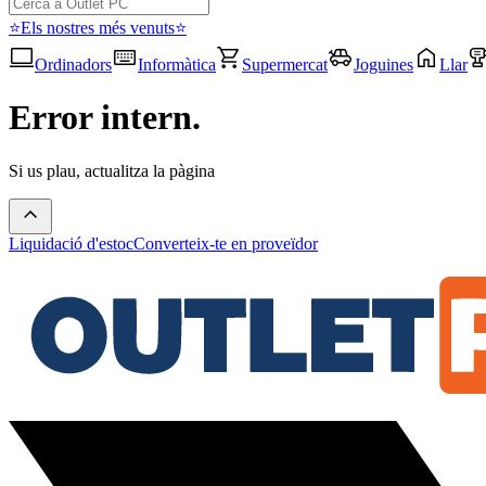
⭐Els nostres més venuts⭐
Ordinadors
Informàtica
Supermercat
Joguines
Llar
Error intern.
Si us plau, actualitza la pàgina
Liquidació d'estoc
Converteix-te en proveïdor