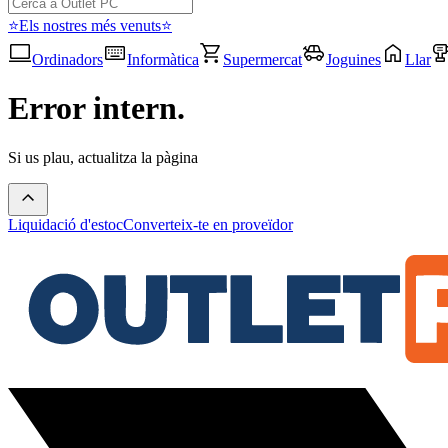
⭐Els nostres més venuts⭐
Ordinadors
Informàtica
Supermercat
Joguines
Llar
Error intern.
Si us plau, actualitza la pàgina
Liquidació d'estoc
Converteix-te en proveïdor