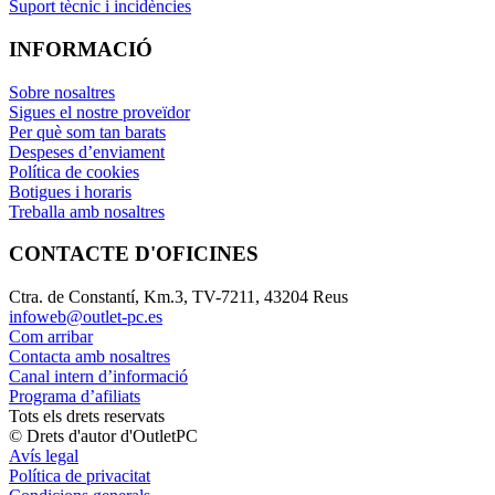
Suport tècnic i incidències
INFORMACIÓ
Sobre nosaltres
Sigues el nostre proveïdor
Per què som tan barats
Despeses d’enviament
Política de cookies
Botigues i horaris
Treballa amb nosaltres
CONTACTE D'OFICINES
Ctra. de Constantí, Km.3, TV-7211, 43204 Reus
infoweb@outlet-pc.es
Com arribar
Contacta amb nosaltres
Canal intern d’informació
Programa d’afiliats
Tots els drets reservats
© Drets d'autor d'OutletPC
Avís legal
Política de privacitat