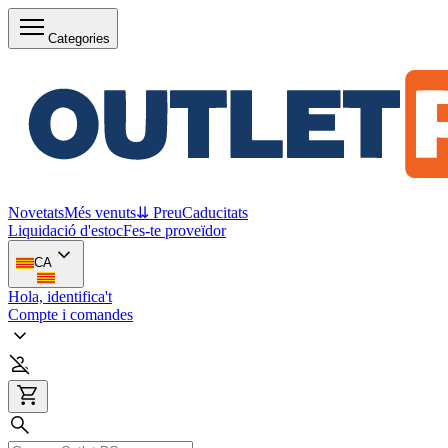
Categories
Novetats
Més venuts
⇊ Preu
Caducitats
Liquidació d'estoc
Fes-te proveïdor
CA
Hola, identifica't
Compte i comandes