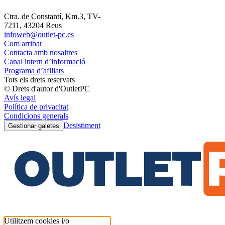
Ctra. de Constantí, Km.3, TV-
7211, 43204 Reus
infoweb@outlet-pc.es
Com arribar
Contacta amb nosaltres
Canal intern d’informació
Programa d’afiliats
Tots els drets reservats
© Drets d'autor d'OutletPC
Avís legal
Política de privacitat
Condicions generals
Desistiment
Gestionar galetes
Utilitzem cookies i/o