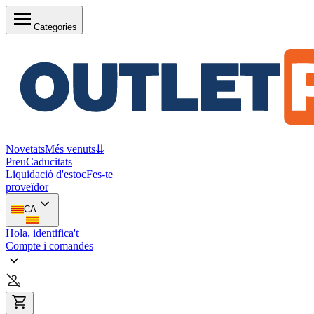
Categories
Novetats
Més venuts
⇊
Preu
Caducitats
Liquidació d'estoc
Fes-te
proveïdor
CA
Hola, identifica't
Compte i comandes