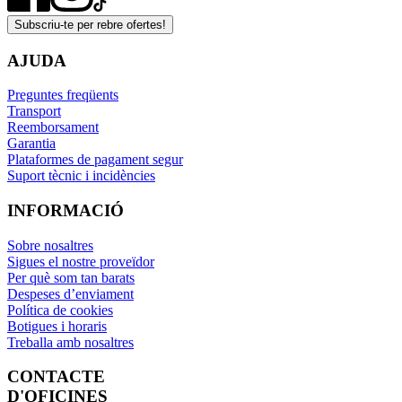
Subscriu-te per rebre ofertes!
AJUDA
Preguntes freqüents
Transport
Reemborsament
Garantia
Plataformes de pagament segur
Suport tècnic i incidències
INFORMACIÓ
Sobre nosaltres
Sigues el nostre proveïdor
Per què som tan barats
Despeses d’enviament
Política de cookies
Botigues i horaris
Treballa amb nosaltres
CONTACTE
D'OFICINES