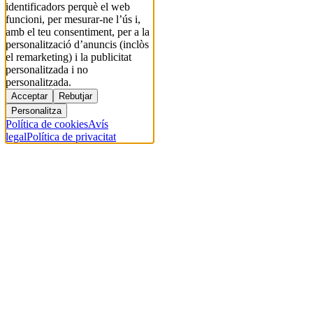
identificadors perquè el web
funcioni, per mesurar-ne l’ús i,
amb el teu consentiment, per a la
personalització d’anuncis (inclòs
el remarketing) i la publicitat
personalitzada i no
personalitzada.
Acceptar
Rebutjar
Personalitza
Política de cookies
Avís
legal
Política de privacitat