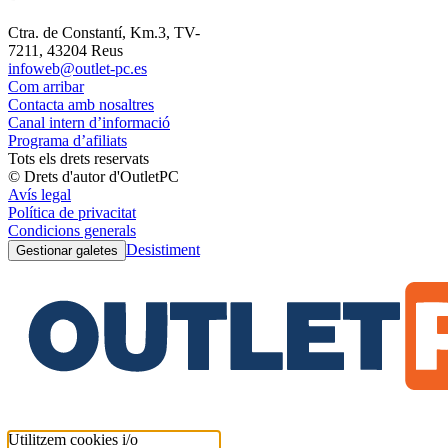
Ctra. de Constantí, Km.3, TV-
7211, 43204 Reus
infoweb@outlet-pc.es
Com arribar
Contacta amb nosaltres
Canal intern d’informació
Programa d’afiliats
Tots els drets reservats
© Drets d'autor d'OutletPC
Avís legal
Política de privacitat
Condicions generals
Desistiment
Gestionar galetes
Utilitzem cookies i/o