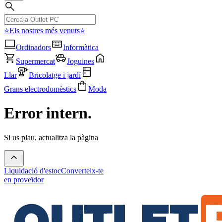
⭐Els nostres més venuts⭐
Ordinadors
Informàtica
Supermercat
Joguines
Llar
Bricolatge i jardí
Grans electrodomèstics
Moda
Error intern.
Si us plau, actualitza la pàgina
Liquidació d'estoc
Converteix-te
en proveïdor