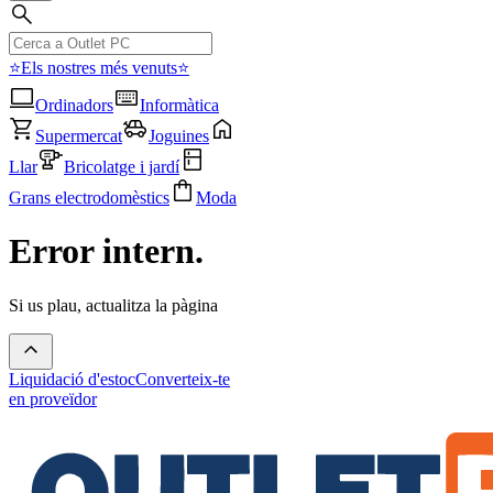
⭐Els nostres més venuts⭐
Ordinadors
Informàtica
Supermercat
Joguines
Llar
Bricolatge i jardí
Grans electrodomèstics
Moda
Error intern.
Si us plau, actualitza la pàgina
Liquidació d'estoc
Converteix-te
en proveïdor