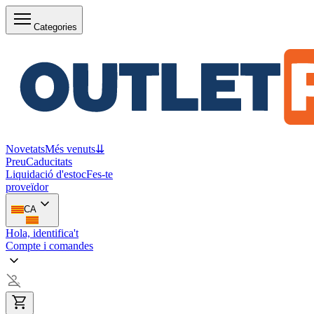
Categories
Novetats
Més venuts
⇊
Preu
Caducitats
Liquidació d'estoc
Fes-te
proveïdor
CA
Hola, identifica't
Compte i comandes