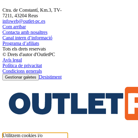
Ctra. de Constantí, Km.3, TV-
7211, 43204 Reus
infoweb@outlet-pc.es
Com arribar
Contacta amb nosaltres
Canal intern d’informació
Programa d’afiliats
Tots els drets reservats
© Drets d'autor d'OutletPC
Avís legal
Política de privacitat
Condicions generals
Desistiment
Gestionar galetes
Utilitzem cookies i/o