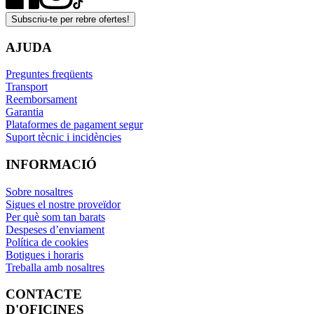
Subscriu-te per rebre ofertes!
AJUDA
Preguntes freqüents
Transport
Reemborsament
Garantia
Plataformes de pagament segur
Suport tècnic i incidències
INFORMACIÓ
Sobre nosaltres
Sigues el nostre proveïdor
Per què som tan barats
Despeses d’enviament
Política de cookies
Botigues i horaris
Treballa amb nosaltres
CONTACTE
D'OFICINES