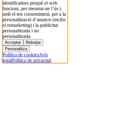
identificadors perquè el web
funcioni, per mesurar-ne l’ús i,
amb el teu consentiment, per a la
personalització d’anuncis (inclòs
el remarketing) i la publicitat
personalitzada i no
personalitzada.
Acceptar
Rebutjar
Personalitza
Política de cookies
Avís
legal
Política de privacitat