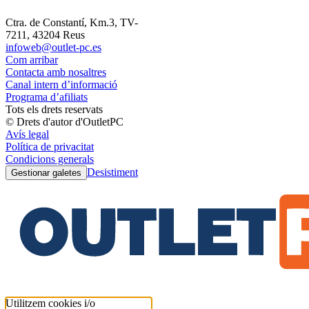
Ctra. de Constantí, Km.3, TV-
7211, 43204 Reus
infoweb@outlet-pc.es
Com arribar
Contacta amb nosaltres
Canal intern d’informació
Programa d’afiliats
Tots els drets reservats
© Drets d'autor d'OutletPC
Avís legal
Política de privacitat
Condicions generals
Desistiment
Gestionar galetes
Utilitzem cookies i/o