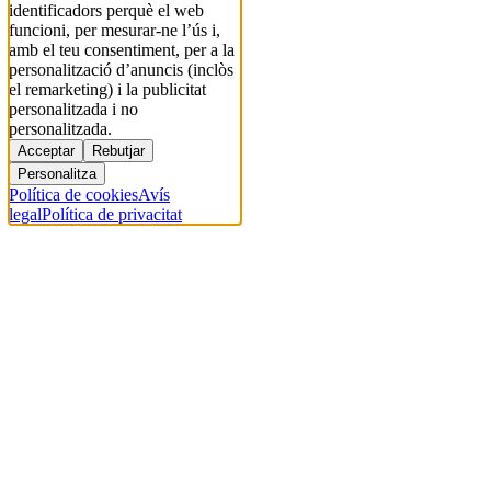
identificadors perquè el web
funcioni, per mesurar-ne l’ús i,
amb el teu consentiment, per a la
personalització d’anuncis (inclòs
el remarketing) i la publicitat
personalitzada i no
personalitzada.
Acceptar
Rebutjar
Personalitza
Política de cookies
Avís
legal
Política de privacitat