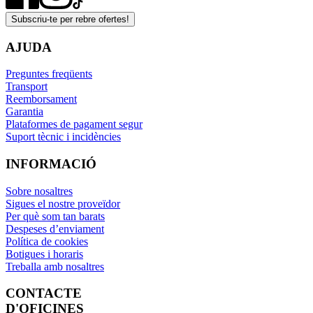
Subscriu-te per rebre ofertes!
AJUDA
Preguntes freqüents
Transport
Reemborsament
Garantia
Plataformes de pagament segur
Suport tècnic i incidències
INFORMACIÓ
Sobre nosaltres
Sigues el nostre proveïdor
Per què som tan barats
Despeses d’enviament
Política de cookies
Botigues i horaris
Treballa amb nosaltres
CONTACTE
D'OFICINES