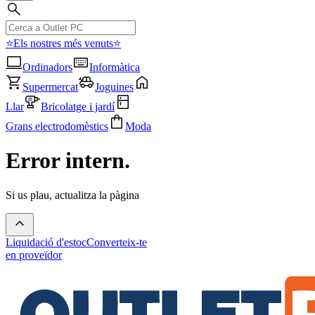
⭐Els nostres més venuts⭐
Ordinadors
Informàtica
Supermercat
Joguines
Llar
Bricolatge i jardí
Grans electrodomèstics
Moda
Error intern.
Si us plau, actualitza la pàgina
Liquidació d'estoc
Converteix-te
en proveïdor