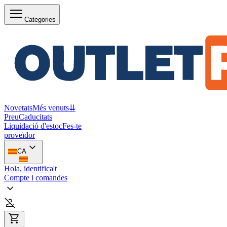
Categories
Novetats
Més venuts
⇊
Preu
Caducitats
Liquidació d'estoc
Fes-te
proveïdor
CA
Hola, identifica't
Compte i comandes